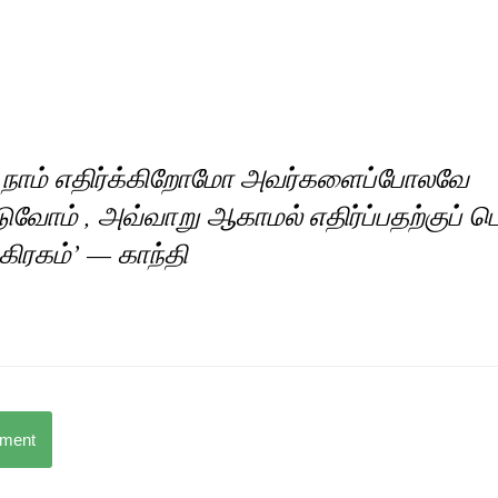
நாம் எதிர்க்கிறோமோ அவர்களைப்போலவே
ுவோம் , அவ்வாறு ஆகாமல் எதிர்ப்பதற்குப் ப
கிரகம்’ — காந்தி
mment