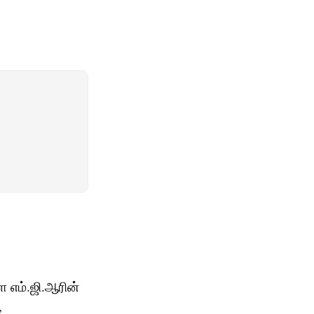
ை எம்.ஜி.ஆரின்
,