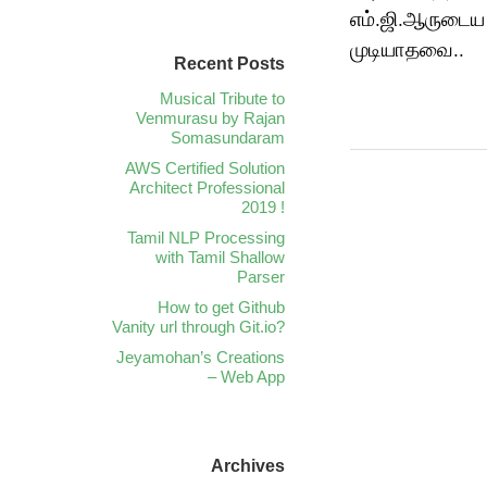
எம்.ஜி.ஆருடைய 
முடியாதவை..
Recent Posts
Musical Tribute to
Venmurasu by Rajan
Somasundaram
AWS Certified Solution
Architect Professional
2019 !
Tamil NLP Processing
with Tamil Shallow
Parser
How to get Github
Vanity url through Git.io?
Jeyamohan’s Creations
– Web App
Archives