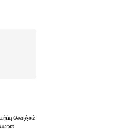
யர்ப்பு கொஞ்சம்
கியமான