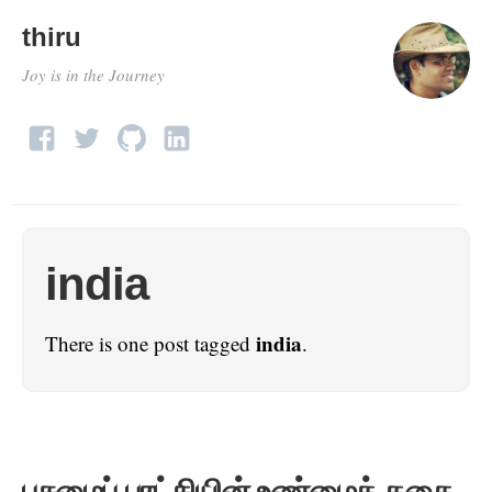
thiru
Joy is in the Journey
india
india
There is one post tagged
.
பசுமைப் புரட்சியின் உண்மைக் கதை