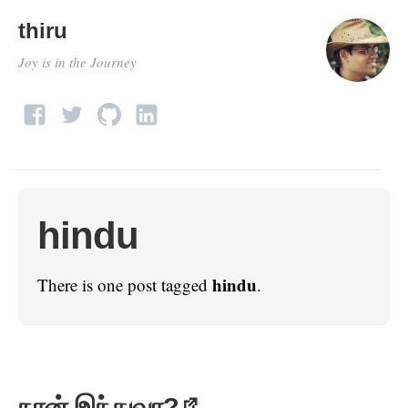
thiru
Joy is in the Journey
hindu
hindu
There is one post tagged
.
நான் இந்துவா?