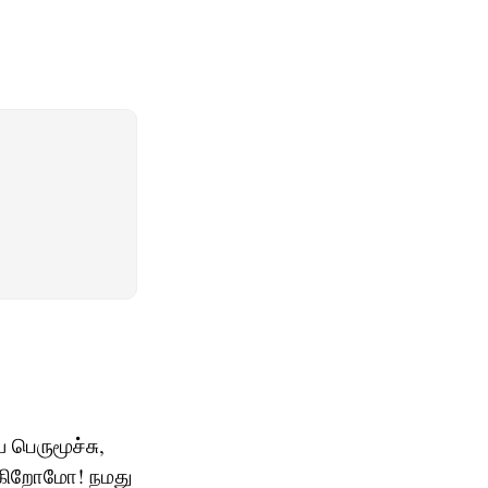
பெருமூச்சு,
போகிறோமோ! நமது