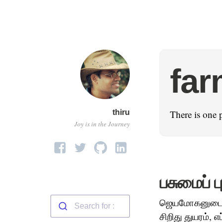
far
thiru
There is one 
Joy is in the Journey
பசுமைப் 
ஜெயமோகனுடைய ம
சிறிது துயரம்,