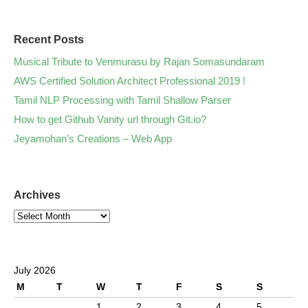
Recent Posts
Musical Tribute to Venmurasu by Rajan Somasundaram
AWS Certified Solution Architect Professional 2019 !
Tamil NLP Processing with Tamil Shallow Parser
How to get Github Vanity url through Git.io?
Jeyamohan’s Creations – Web App
Archives
July 2026
M
T
W
T
F
S
S
1
2
3
4
5